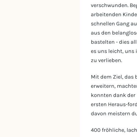
verschwunden. Beg
arbeitenden Kinder
schnellen Gang auf
aus den belanglos
bastelten - dies a
es uns leicht, uns
zu verlieben.
Mit dem Ziel, das 
erweitern, machten
konnten dank der 
ersten Heraus-for
davon meistern du
400 fröhliche, lac